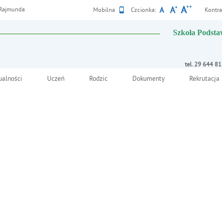
, Rajmunda
Wersja
Mobilna
Czcionka:
Kontra
Szkoła Podsta
tel. 29 644 8
ualności
Uczeń
Rodzic
Dokumenty
Rekrutacja
 2
Deklaracja dostępnośc
 zajęć