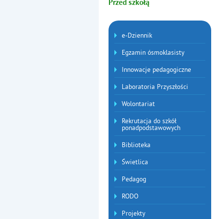
Przed szkołą
Menu dodatkowe
e-Dziennik
Egzamin ósmoklasisty
Innowacje pedagogiczne
Laboratoria Przyszłości
Wolontariat
Rekrutacja do szkół
ponadpodstawowych
Biblioteka
Świetlica
Pedagog
RODO
Projekty