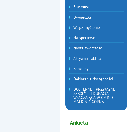
Erasmus+
Dwójeczka
Włącz myślenie
Na sportowo
Nasza twórczość
Aktywna Tablica
Konkursy
Deklaracja dostępności
DOSTĘPNE I PRZYJAZNE
SZKOŁY – EDUKACJA
WŁĄCZAJĄCA W GMINIE
MAŁKINIA GÓRNA
Ankieta