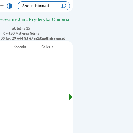
Tutaj wpisz szukaną frazę:
st:
Wyszukiwarka
wowa nr 2 im. Fryderyka Chopina
ul. Leśna 15
07-320 Małkinia Górna
1 00 fax. 29 644 83 67
sp2@malkiniagorna.pl
Kontakt
Galeria
i
Oświadczenie rodzica