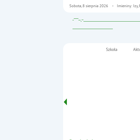
Sobota,
8
sierpnia
2026
Imieniny: Izy
Szkoła
Akt
Menu główne
Szkoła Podstawowa nr
im. Fryderyka Chopina
Informacje
w Małkini Górnej
- Miesięczna tematyka