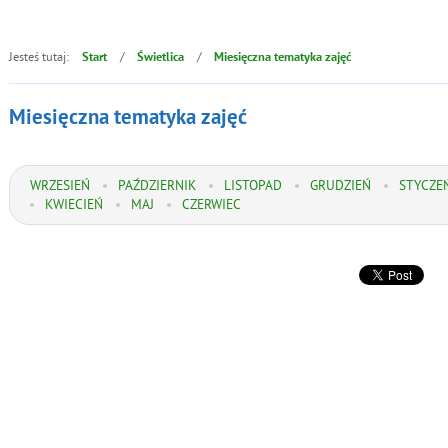
Jesteś tutaj:
/
/
Start
Świetlica
Miesięczna tematyka zajęć
Miesięczna tematyka zajęć
WRZESIEŃ
PAŹDZIERNIK
LISTOPAD
GRUDZIEŃ
STYCZE
KWIECIEŃ
MAJ
CZERWIEC