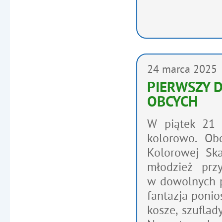
24
marca
2025
PIERWSZY D
OBCYCH
W piątek 21 
kolorowo. Ob
Kolorowej Sk
młodzież przy
w dowolnych p
fantazja ponios
kosze, szuflad