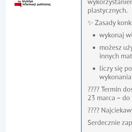
wykorzystanie
plastycznych.
✨
Zasady konk
wykonaj wł
możesz użyć
innych mat
liczy się 
wykonania
????
Termin dos
23 marca – d
????
Najciekaw
Serdecznie zap