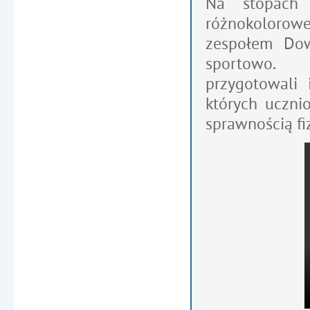
Na stopach 
różnokolorowe
zespołem Dow
sportowo. 
przygotowali 
których uczni
sprawnością fi