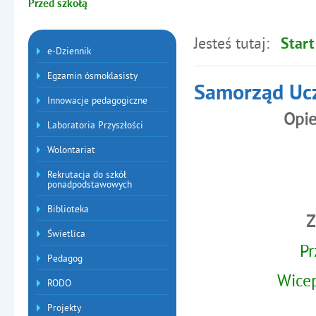
Jesteś tutaj:
Start
Menu dodatkowe
e-Dziennik
Egzamin ósmoklasisty
Samorząd Uc
Innowacje pedagogiczne
Opie
Laboratoria Przyszłości
Wolontariat
Rekrutacja do szkół
ponadpodstawowych
Biblioteka
Z
Świetlica
Pr
Pedagog
Wice
RODO
Projekty