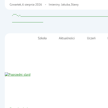
Czwartek,
6
sierpnia
2026
Imieniny: Jakuba, Sławy
Szkoła
Aktualności
Uczeń
Menu główne
Szkoła Podstawowa nr 2
im. Fryderyka Chopina
Informacje
w Małkini Górnej
- Samorząd Uczniowski