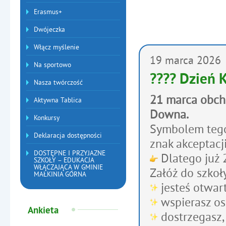
Erasmus+
Dwójeczka
Włącz myślenie
Artykuły
19
marca
2026
Na sportowo
???? Dzień 
Nasza twórczość
21 marca obch
Aktywna Tablica
Downa.
Konkursy
Symbolem tego 
Deklaracja dostępności
znak akceptacji
DOSTĘPNE I PRZYJAZNE
Dlatego już 
SZKOŁY – EDUKACJA
WŁĄCZAJĄCA W GMINIE
Załóż do szkoły
MAŁKINIA GÓRNA
jesteś otwar
wspierasz o
Ankieta
dostrzegasz, 