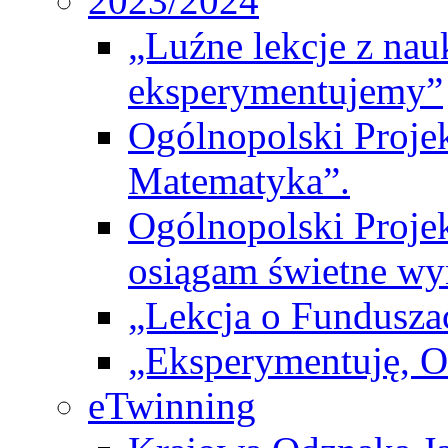
2023/2024
„Luźne lekcje z na
eksperymentujemy”
Ogólnopolski Proje
Matematyka”.
Ogólnopolski Projek
osiągam świetne wy
„Lekcja o Fundusza
„Eksperymentuję, 
eTwinning