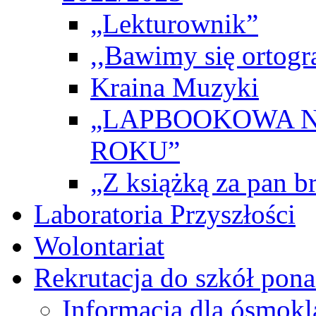
„Lekturownik”
,,Bawimy się ortogr
Kraina Muzyki
„LAPBOOKOWA N
ROKU”
„Z książką za pan br
Laboratoria Przyszłości
Wolontariat
Rekrutacja do szkół po
Informacja dla ósmokl