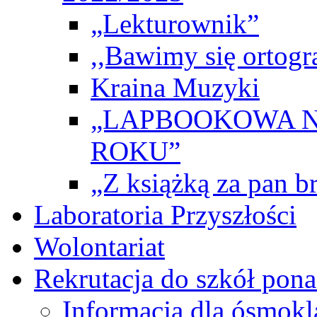
„Lekturownik”
,,Bawimy się ortogr
Kraina Muzyki
„LAPBOOKOWA N
ROKU”
„Z książką za pan br
Laboratoria Przyszłości
Wolontariat
Rekrutacja do szkół po
Informacja dla ósmokl