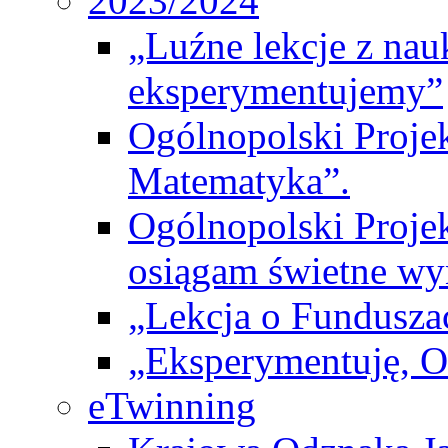
2023/2024
„Luźne lekcje z na
eksperymentujemy”
Ogólnopolski Proje
Matematyka”.
Ogólnopolski Projek
osiągam świetne wy
„Lekcja o Fundusza
„Eksperymentuję, 
eTwinning