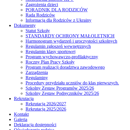
Zagrożenia dzieci
PORADNIK DLA RODZICÓW
Rada Rodziców
Іnformacja dla Rodziców z Ukrainy
Dokumenty
Statut Szkoły
STANDARDY OCHRONY MAŁOLETNICH
Harmonogram wydarzeń i uroczystości szkolnych
Regulamin zgłoszeń wewnętrznych
Regulamin klasy sportowej
Program wychowawczo-profilaktyczny
Roczny Plan Pracy Szkoły
Program realizacji doradztwa zawodowego
Zarządzenia
Regulaminy
Procedury przydziału uczniów do klas pierwszych.
Szkolny Zestaw Programów 2025/26
Szkolny Zestaw Podręczników 2025/26
Rekrutacja
Rekrutacja 2026/2027
Rekrutacja 2025/2026
Kontakt
Galeria
Deklaracja dostępności
Oświadczenie rodzica