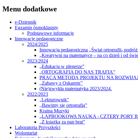
Menu dodatkowe
e-Dziennik
Egzamin ósmoklasisty
Podstawowe informacje
Innowacje pedagogiczne
2024/2025
Innowacja pedagogiczna „Świat ortografii- podróż 
„Kreatywni na matematyce – na co dzień i od świę
2023/2024
„Edukacja w plenerze”
„ORTOGRAFIA DO NAS TRAFIA”
PRACA METODĄ PROJEKTU NA ROZWIJA
,,Zabawy z Oskarem’’
(Nie)zwykła matematyka 2023/2024.
2022/2023
„Lekturownik”
,,Bawimy się ortografią”
Kraina Muzyki
„LAPBOOKOWA NAUKA - CZTERY PORY 
„Z książką za pan brat”
Laboratoria Przyszłości
Wolontariat