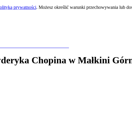
olityką prywatności
. Możesz określić warunki przechowywania lub do
yderyka Chopina
w Małkini Górn