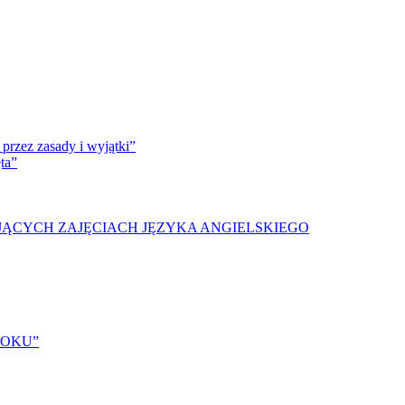
przez zasady i wyjątki”
ta”
JĄCYCH ZAJĘCIACH JĘZYKA ANGIELSKIEGO
ROKU”