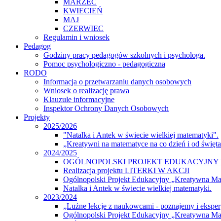
MARZEC
KWIECIEŃ
MAJ
CZERWIEC
Regulamin i wniosek
Pedagog
Godziny pracy pedagogów szkolnych i psychologa.
Pomoc psychologiczno - pedagogiczna
RODO
Informacja o przetwarzaniu danych osobowych
Wniosek o realizację prawa
Klauzule informacyjne
Inspektor Ochrony Danych Osobowych
Projekty
2025/2026
"Natalka i Antek w świecie wielkiej matematyki".
„Kreatywni na matematyce na co dzień i od święt
2024/2025
OGÓLNOPOLSKI PROJEKT EDUKACYJNY 
Realizacja projektu LITERKI W AKCJI
Ogólnopolski Projekt Edukacyjny „Kreatywna M
Natalka i Antek w świecie wielkiej matematyki.
2023/2024
„Luźne lekcje z naukowcami - poznajemy i eksp
Ogólnopolski Projekt Edukacyjny „Kreatywna Ma