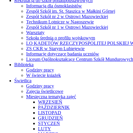
Rekrutacja do szkół ponadpodstawowych
Informacja dla ósmoklasistów
Zespół Szkół im. St. Staszica w Małkini Górnej
Zespół Szkół nr 2 w Ostrowi Mazowieckiej
Technikum Lotnicze w Nagoszewie
Zespół Szkół nr 1 w Ostrowi Mazowieckiej
Warsztaty
Szkoła średnia o profilu wojskowym
LO KADETÓW RZECZYPOSPOLITEJ POLSKIEJ W
ZS CKR w Starym Lubiejewie
Informacje dotyczące badania uczniów
Liceum Ogólnokształcące Centrum Szkół Mundurowych
Biblioteka
Godziny pracy
W świecie ksiażek
Świetlica
Godziny pracy
Zajęcia świetlicowe
Miesięczna tematyka zajęć
WRZESIEŃ
PAŹDZIERNIK
LISTOPAD
GRUDZIEŃ
STYCZEŃ
LUTY