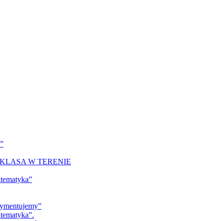
a”
KLASA W TERENIE
atematyka”
erymentujemy”
tematyka”.