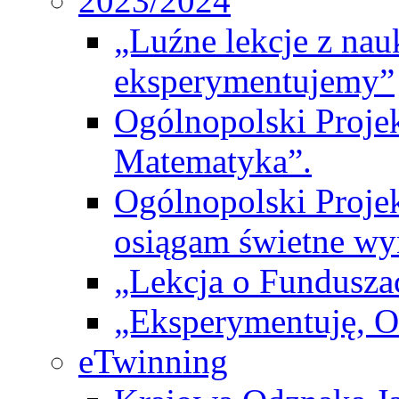
2023/2024
„Luźne lekcje z na
eksperymentujemy”
Ogólnopolski Proje
Matematyka”.
Ogólnopolski Projek
osiągam świetne wy
„Lekcja o Fundusza
„Eksperymentuję, 
eTwinning