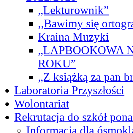
„Lekturownik”
,,Bawimy się ortogr
Kraina Muzyki
„LAPBOOKOWA N
ROKU”
„Z książką za pan br
Laboratoria Przyszłości
Wolontariat
Rekrutacja do szkół po
Informacja dla ósmokl