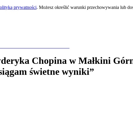
olityką prywatności
. Możesz określić warunki przechowywania lub do
yderyka Chopina
w Małkini Górn
osiągam świetne wyniki”