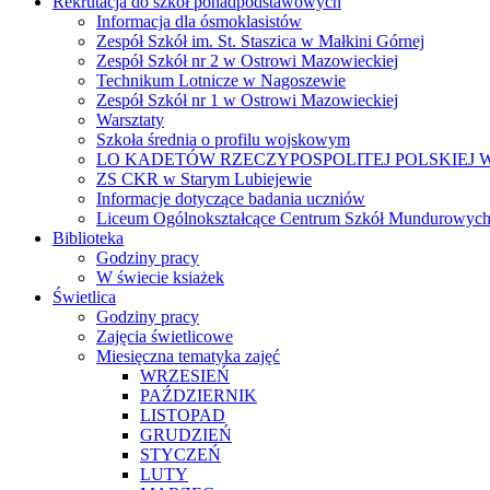
Rekrutacja do szkół ponadpodstawowych
Informacja dla ósmoklasistów
Zespół Szkół im. St. Staszica w Małkini Górnej
Zespół Szkół nr 2 w Ostrowi Mazowieckiej
Technikum Lotnicze w Nagoszewie
Zespół Szkół nr 1 w Ostrowi Mazowieckiej
Warsztaty
Szkoła średnia o profilu wojskowym
LO KADETÓW RZECZYPOSPOLITEJ POLSKIEJ W
ZS CKR w Starym Lubiejewie
Informacje dotyczące badania uczniów
Liceum Ogólnokształcące Centrum Szkół Mundurowych
Biblioteka
Godziny pracy
W świecie ksiażek
Świetlica
Godziny pracy
Zajęcia świetlicowe
Miesięczna tematyka zajęć
WRZESIEŃ
PAŹDZIERNIK
LISTOPAD
GRUDZIEŃ
STYCZEŃ
LUTY