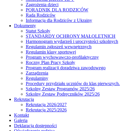
Zagrożenia dzieci
PORADNIK DLA RODZICÓW
Rada Rodziców
Іnformacja dla Rodziców z Ukrainy
Dokumenty
Statut Szkoły
STANDARDY OCHRONY MAŁOLETNICH
Harmonogram wydarzeń i uroczystości szkolnych
Regulamin zgłoszeń wewnętrznych
Regulamin klasy sportowej
Program wychowawczo-profilaktyczny
Roczny Plan Pracy Szkoły
Program realizacji doradztwa zawodowego
Zarządzenia
Regulaminy
Procedury przydziału uczniów do klas pierwszych.
Szkolny Zestaw Programów 2025/26
Szkolny Zestaw Podręczników 2025/26
Rekrutacja
Rekrutacja 2026/2027
Rekrutacja 2025/2026
Kontakt
Galeria
Deklaracja dostępności
Oświadczenie rodzica