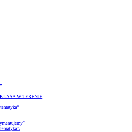
a”
KLASA W TERENIE
atematyka”
erymentujemy”
tematyka”.