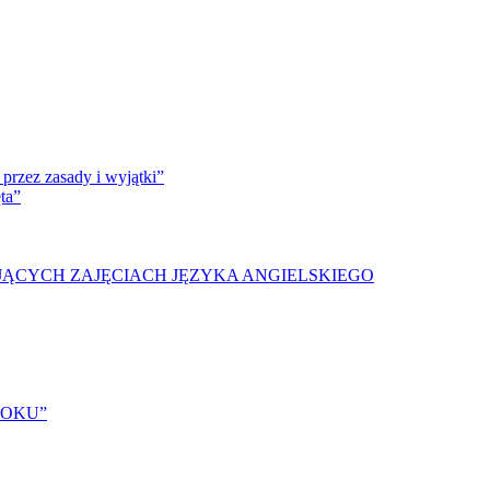
przez zasady i wyjątki”
ta”
JĄCYCH ZAJĘCIACH JĘZYKA ANGIELSKIEGO
ROKU”