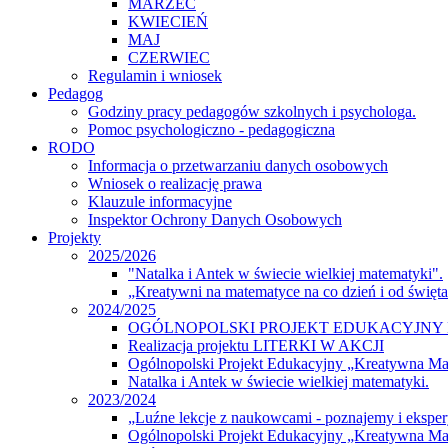
MARZEC
KWIECIEŃ
MAJ
CZERWIEC
Regulamin i wniosek
Pedagog
Godziny pracy pedagogów szkolnych i psychologa.
Pomoc psychologiczno - pedagogiczna
RODO
Informacja o przetwarzaniu danych osobowych
Wniosek o realizację prawa
Klauzule informacyjne
Inspektor Ochrony Danych Osobowych
Projekty
2025/2026
"Natalka i Antek w świecie wielkiej matematyki".
„Kreatywni na matematyce na co dzień i od święt
2024/2025
OGÓLNOPOLSKI PROJEKT EDUKACYJNY 
Realizacja projektu LITERKI W AKCJI
Ogólnopolski Projekt Edukacyjny „Kreatywna M
Natalka i Antek w świecie wielkiej matematyki.
2023/2024
„Luźne lekcje z naukowcami - poznajemy i eksp
Ogólnopolski Projekt Edukacyjny „Kreatywna Ma