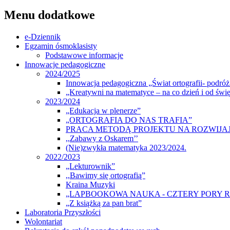
Menu dodatkowe
e-Dziennik
Egzamin ósmoklasisty
Podstawowe informacje
Innowacje pedagogiczne
2024/2025
Innowacja pedagogiczna „Świat ortografii- podróż 
„Kreatywni na matematyce – na co dzień i od świę
2023/2024
„Edukacja w plenerze”
„ORTOGRAFIA DO NAS TRAFIA”
PRACA METODĄ PROJEKTU NA ROZWIJA
,,Zabawy z Oskarem’’
(Nie)zwykła matematyka 2023/2024.
2022/2023
„Lekturownik”
,,Bawimy się ortografią”
Kraina Muzyki
„LAPBOOKOWA NAUKA - CZTERY PORY 
„Z książką za pan brat”
Laboratoria Przyszłości
Wolontariat