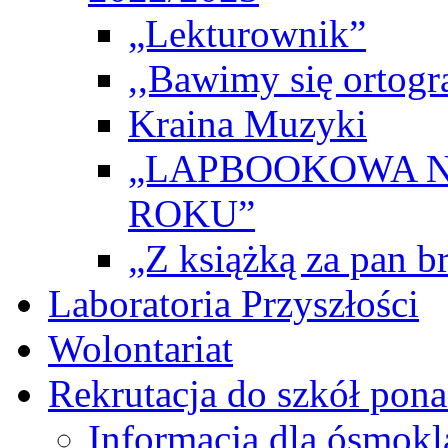
„Lekturownik”
,,Bawimy się ortogr
Kraina Muzyki
„LAPBOOKOWA N
ROKU”
„Z książką za pan br
Laboratoria Przyszłości
Wolontariat
Rekrutacja do szkół po
Informacja dla ósmokl