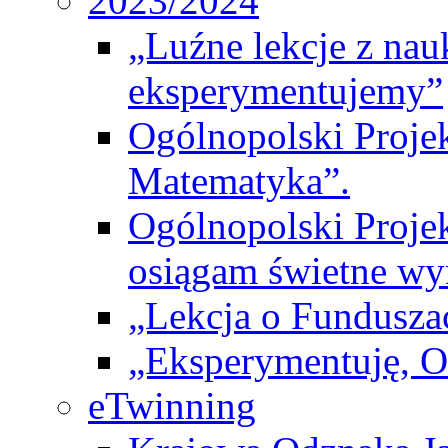
2023/2024
„Luźne lekcje z na
eksperymentujemy”
Ogólnopolski Proje
Matematyka”.
Ogólnopolski Projek
osiągam świetne wy
„Lekcja o Fundusza
„Eksperymentuję, 
eTwinning